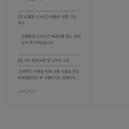
경우 상품에 설정
핑몰에서 구매할
금액이 적용됩니
[5] 상품별 도서산간 배송비 설정 기능
을 방지하고, 쇼
추가
소 주문/결제 기
있습니다.
[4
상품별로 도서산간 배송비를 별도 설정할 수 있는 기
관리자PRO의 ‘
설정 기능 추가
능이 추가되었습니다.
있습니다.
서산간 배송비를 
다 세부적인 배송
관리자PRO의 ‘
[6] 기타 편의사항 및 디자인 수정
설정할 수 있습니
안정적인 이용을 위해 크롬 사용을 권장
내 지역배송비 
하며
업데이트 후 사용하시는 컴퓨터의 캐
우 본 기능은 활
시를 삭제하시고 사용하셔야 원활한 이용
기능을 활성화하
이 가능합니다.
또한 상품 등록 시 이미지
개별 도서산간 
2026.06.15
용량이 과도하게 큰 경우 내부적으로 수
게 됩니다.
[5
정될 수 있으니
이점 참고하셔서 미리 이
인 수정
안정적인
미지 확인 후 업로드 요청 드립니다.
추가
을 권장하며
업데
문의사항이 있으신 경우 고객센터로 문의
터의 캐시를 삭
바랍니다.
감사합니다.​
한 이용이 가능