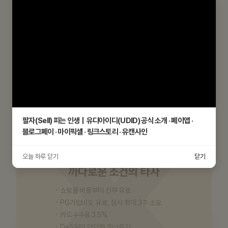
쇼핑몰 비용, 디자인 및 부가서비스
무료
PG가입비, 심사기간 없음
업계 최저 카드수수료 1.9%
(연매출 3억 이하 우대수수료 적용 시)
최대 익일 정산 가능
SMS 건당 15원 업계 최저
팔자(Sell) 피는 인생｜유디아이디(UDID) 공식 소개 · 페이앱 ·
블로그페이 · 마이픽셀 · 링크스토리 · 유캔사인
오늘 하루 닫기
닫기
까다로운 조건의 타사
쇼핑몰 비용부터 전부 유료
PG가입비도 유료, 심사 최대 3주 소요
카드수수료 3.5%
D+5일의 답답한 정산주기