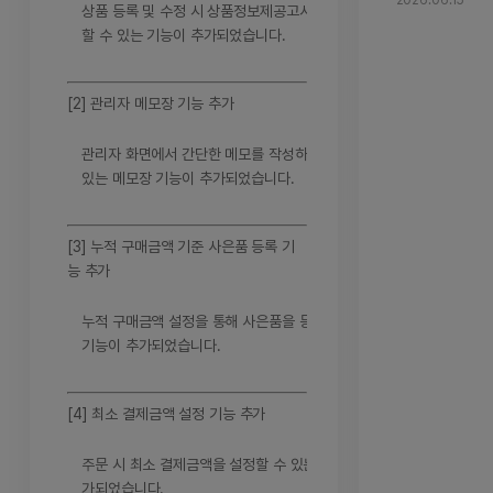
2026.06.15
상품 등록 및 수정 시 상품정보제공고시 내용을 입력
관리자PRO의 ‘
가
* 상품 등록
할 수 있는 기능이 추가되었습니다.
있습니다.
고시 내용을 입력
되었습니다.
* 
수정’ 화면에서 
[2] 관리자 메모장 기능 추가
품군에 맞는 상
수 있으며, 템플
관리자 화면에서 간단한 메모를 작성하고 관리할 수
업무 중 필요한
품에도 상품정보
있는 메모장 기능이 추가되었습니다.
사항을 기록하여
록할 수 있습니다
품정보가 표시되어
이지 참조로 전체
[3] 누적 구매금액 기준 사은품 등록 기
하세요.
[2] 
능 추가
관리자 화면에서
관리할 수 있는
누적 구매금액 설정을 통해 사은품을 등록할 수 있는
관리자PRO의 
습니다.
* 업무 
기능이 추가되었습니다.
수 있습니다.
상품 관리 시 참
리하게 사용할 수
결제금액 설정 
[4] 최소 결제금액 설정 기능 추가
결제금액을 설정할
체 및 상품별로 
주문 시 최소 결제금액을 설정할 수 있는 기능이 추
설정한 금액 이
정할 수 있습니다
가되었습니다.
리할 수 있습니