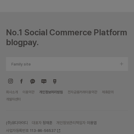
이미지 용량이 
으로 수정될 수
미리 이미지 확인
다.
추가 문의사
터로 문의 바랍니
No.1 Social Commerce Platform
blogpay.
Family site
회사소개
이용약관
개인정보처리방침
전자금융거래이용약관
제휴문의
개발자센터
(주)유디아이디
대표자
정재훈
개인정보관리책임자
이용엽
사업자등록번호
113-86-56537