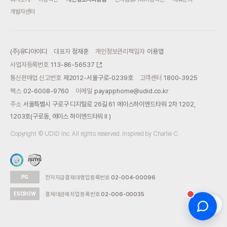
개발자센터
(주)유디아이디
대표자
정재훈
개인정보관리책임자
이용엽
사업자등록번호
113-86-56537
통신판매업 신고번호
제2012-서울구로-0239호
고객센터
1800-3925
팩스
02-6008-9760
이메일
payapphome@udid.co.kr
주소
서울특별시 구로구 디지털로 26길 61 에이스하이엔드타워 2차 1202,
1203호(구로동, 에이스 하이엔드타워 II )
Copyright © UDID Inc. All rights reserved.
Inspired by Charlie C.
PG
전자지급결제대행업등록번호
02-004-00096
ESCROW
결제대금예치업등록번호
02-006-00035