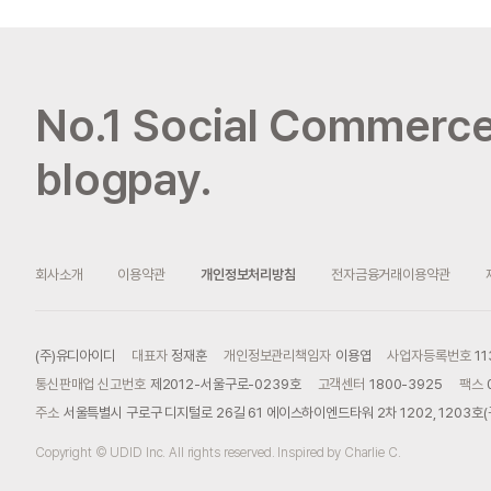
No.1 Social Commerce
blogpay.
회사소개
이용약관
개인정보처리방침
전자금융거래이용약관
(주)유디아이디
대표자
정재훈
개인정보관리책임자
이용엽
사업자등록번호
11
통신판매업 신고번호
제2012-서울구로-0239호
고객센터
1800-3925
팩스
주소
서울특별시 구로구 디지털로 26길 61 에이스하이엔드타워 2차 1202, 1203호(구
Copyright © UDID Inc. All rights reserved.
Inspired by Charlie C.