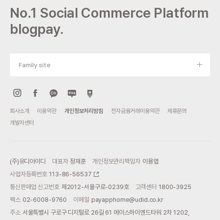
No.1 Social Commerce Platform
blogpay.
Family site
회사소개
이용약관
개인정보처리방침
전자금융거래이용약관
제휴문의
개발자센터
(주)유디아이디
대표자
정재훈
개인정보관리책임자
이용엽
사업자등록번호
113-86-56537
통신판매업 신고번호
제2012-서울구로-0239호
고객센터
1800-3925
팩스
02-6008-9760
이메일
payapphome@udid.co.kr
주소
서울특별시 구로구 디지털로 26길 61 에이스하이엔드타워 2차 1202,