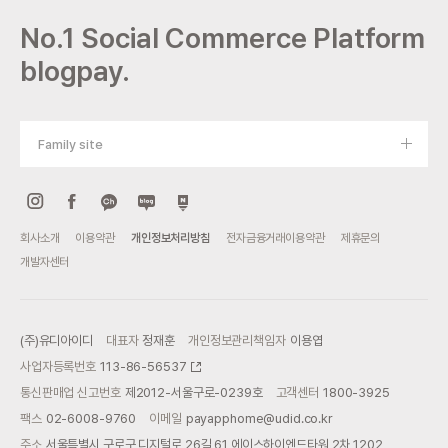
No.1 Social Commerce Platform
blogpay.
Family site
회사소개
이용약관
개인정보처리방침
전자금융거래이용약관
제휴문의
개발자센터
(주)유디아이디
대표자
정재훈
개인정보관리책임자
이용엽
사업자등록번호
113-86-56537
통신판매업 신고번호
제2012-서울구로-0239호
고객센터
1800-3925
팩스
02-6008-9760
이메일
payapphome@udid.co.kr
주소
서울특별시 구로구 디지털로 26길 61 에이스하이엔드타워 2차 1202,